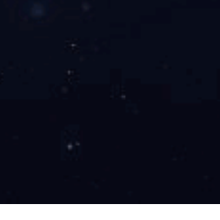
Email：​
chaochao@cccr-nb.com
chaochaosales@163.com
电话
0574-88025888
邮箱
chaochao@cccr-nb.com
TOP
Copyright © 2020 MK网页版登录入口 All rights reserved.
网站建设：
中企动力
宁波
浙ICP备19046447号