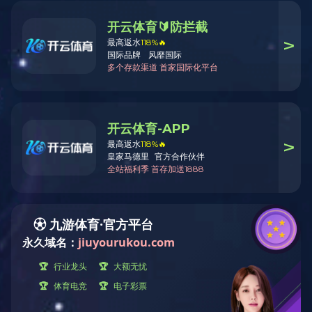
谷轮配件
约克配件
其他压缩机零件
MK网页版登录入口
铝铸件
汽油机
无油机连杆
浇铸件
单体连杆
液态模锻件