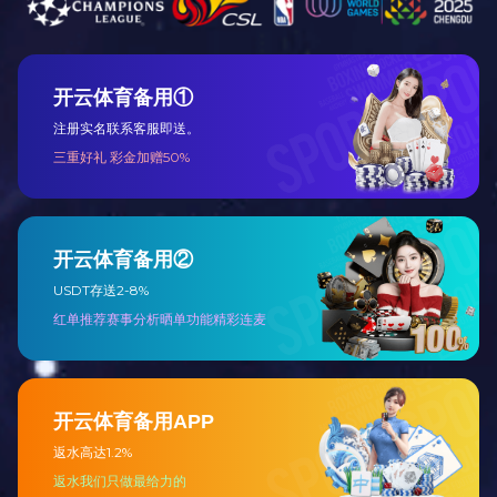
5
5
6
6
7
7
Prev
1
Next
搜索
搜索
搜索
专业生产各类制冷压缩机、空气压缩机、汽油发动机内的铝合金连
杆、活塞及其它铸造铝合金配件。
关于我们