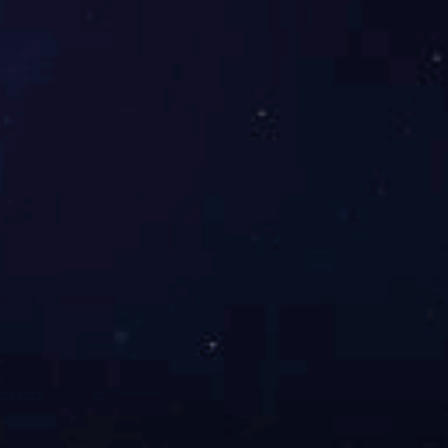
MK(中国)
电话：
0574-88025888
88025555
(switchboard)
传真：
0574-88025632
88025555-805
联系人：陈章伟
13305747386
谢金生
13456167092
Email：​
chaochao@cccr-nb.com
chaochaosales@163.com