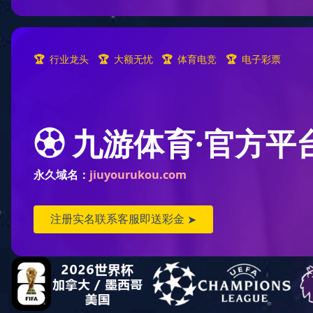
MK网页版登录入口
首页
/
服务支持
服务支持
银链制造
企业拥有多条连杆、活塞生产流水线及压铸件，拥有先进的各种生产、M
团队
MK网页版登录入口前身为宁波鄞州超超连杆有限公司
制造