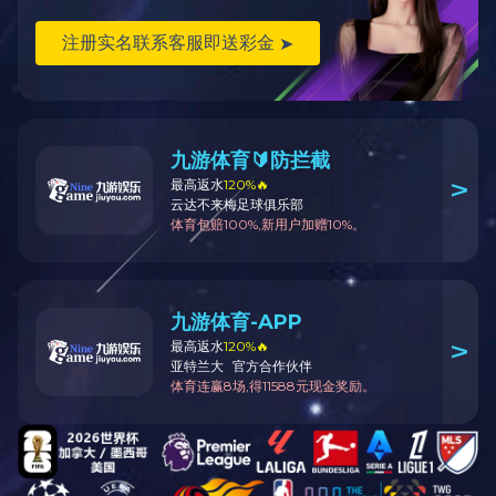
压铸件
双体连杆
铝铸件
暂时没有内容信息显示
请先在网站后台添加数据记录。
搜索
搜索
搜索
专业生产各类制冷压缩机、空气压缩机、汽油发动机内的铝合金连
杆、活塞及其它铸造铝合金配件。
关于我们