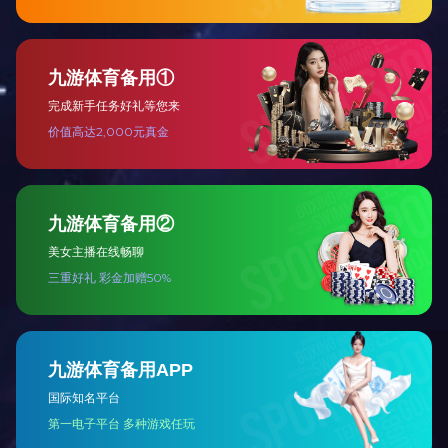
汽油机
无油机连杆
新闻中心
公司新闻
行业新闻