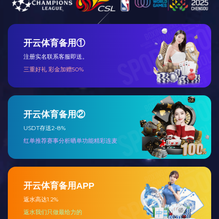
A-026
所属分类
比泽尔配件
数量
-
+
库存:
0

1
电话：
0574-88025888
Email：
chaochao@cccr-nb.com
在线留言
MK(中国)
产品详细
参数
扫二维码用手机看
未找到相应参数组，请于后台属性模板中添加
上一个
D=70-2
下一个