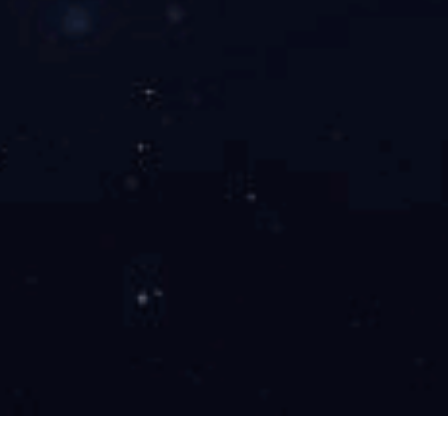
Email：​
chaochao@cccr-nb.com
chaochaosales@163.com
电话
0574-88025888
邮箱
chaochao@cccr-nb.com
TOP
Copyright © 2020 MK网页版登录入口 All rights reserved.
网站建设：
中企动力
宁波
浙ICP备19046447号